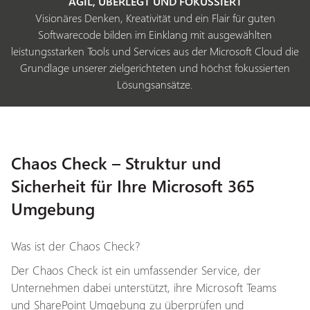
AGIL, ÜBERLEGT UND FOKUSSIERT
Visionäres Denken, Kreativität und ein Flair für guten
Softwarecode bilden im Einklang mit ausgewählten
leistungsstarken Tools und Services aus der Microsoft Cloud die
Grundlage unserer zielgerichteten und höchst fokussierten
Lösungsansätze.
Chaos Check – Struktur und
Sicherheit für Ihre Microsoft 365
Umgebung
Was ist der Chaos Check?
Der Chaos Check ist ein umfassender Service, der
Unternehmen dabei unterstützt, ihre Microsoft Teams
und SharePoint Umgebung zu überprüfen und